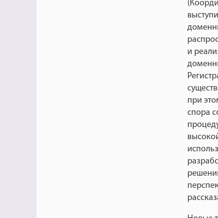
(Коорди
выступ
доменны
распрос
и реали
доменн
Регистр
существ
при это
спора с
процеду
высокой
использ
разрабо
решений
перспек
рассказ