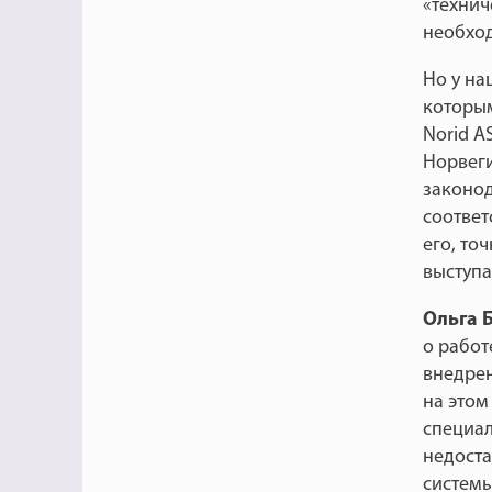
«технич
необхо
Но у на
которым
Norid A
Норвег
законод
соответ
его, то
выступа
Ольга 
о работ
внедрен
на этом
специал
недоста
системы