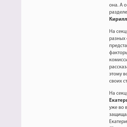
она. А 
разделе
Кирилл
На секц
разных 
предста
факторы
комисси
рассказ
этому в
своих с
На секц
Екатер
уже во 
защищал
Екатери