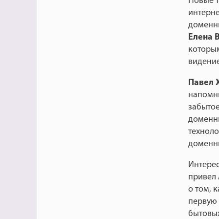
Новые т
интерне
доменны
Елена 
которым
видение
Павел 
напомни
забытое
доменны
техноло
доменн
Интере
привел
о том, 
первую 
бытовых