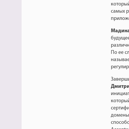
который
самых р
прилож
Мадина
будущее
различн
По ее с
называе
регулир
Заверш
Дмитри
инициат
который
сертифи
домены
способс