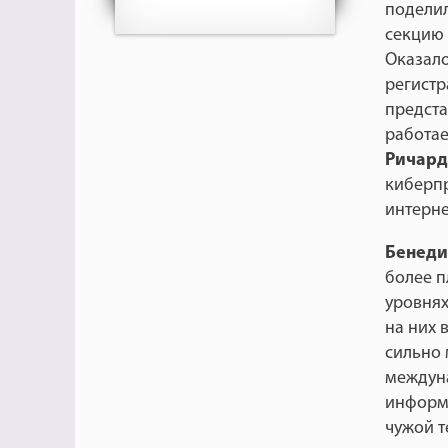
поделил
секцию
Оказало
регистр
предста
работае
Ричард
киберпр
интерне
Бенеди
более п
уровнях
на них 
сильно 
междуна
информа
чужой т